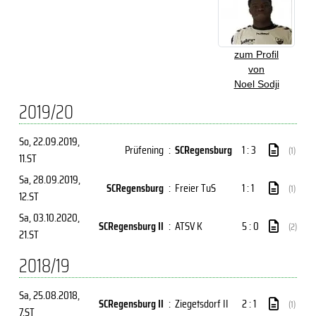
zum Profil
von
Noel Sodji
2019/20
So, 22.09.2019
,
Prüfening
:
SCRegensburg
1 : 3
(1)
11.ST
Sa, 28.09.2019
,
SCRegensburg
:
Freier TuS
1 : 1
(1)
12.ST
Sa, 03.10.2020
,
SCRegensburg II
:
ATSV K
5 : 0
(2)
21.ST
2018/19
Sa, 25.08.2018
,
SCRegensburg II
:
Ziegetsdorf II
2 : 1
(1)
7.ST