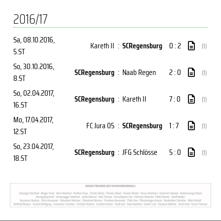
2016/17
Sa, 08.10.2016
,
Kareth II
:
SCRegensburg
0 : 2
(1)
5.ST
So, 30.10.2016
,
SCRegensburg
:
Naab Regen
2 : 0
(1)
8.ST
So, 02.04.2017
,
SCRegensburg
:
Kareth II
7 : 0
(1)
16.ST
Mo, 17.04.2017
,
FC Jura 05
:
SCRegensburg
1 : 7
(1)
12.ST
So, 23.04.2017
,
SCRegensburg
:
JFG Schlösse
5 : 0
(1)
18.ST