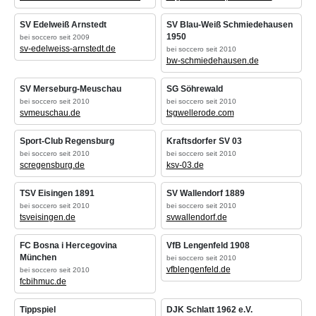
SV Edelweiß Arnstedt
SV Blau-Weiß Schmiedehausen
1950
bei soccero seit 2009
sv-edelweiss-arnstedt.de
bei soccero seit 2010
bw-schmiedehausen.de
SV Merseburg-Meuschau
SG Söhrewald
bei soccero seit 2010
bei soccero seit 2010
svmeuschau.de
tsgwellerode.com
Sport-Club Regensburg
Kraftsdorfer SV 03
bei soccero seit 2010
bei soccero seit 2010
scregensburg.de
ksv-03.de
TSV Eisingen 1891
SV Wallendorf 1889
bei soccero seit 2010
bei soccero seit 2010
tsveisingen.de
svwallendorf.de
FC Bosna i Hercegovina
VfB Lengenfeld 1908
München
bei soccero seit 2010
vfblengenfeld.de
bei soccero seit 2010
fcbihmuc.de
Tippspiel
DJK Schlatt 1962 e.V.