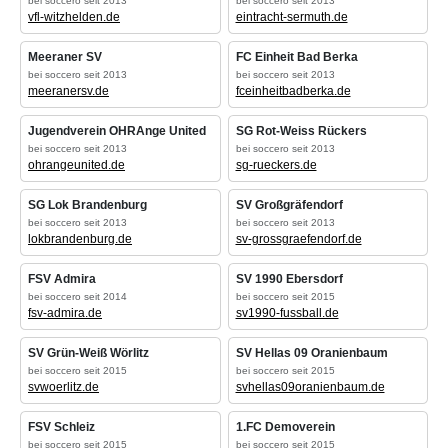
bei soccero seit 2013
bei soccero seit 2013
vfl-witzhelden.de
eintracht-sermuth.de
Meeraner SV
FC Einheit Bad Berka
bei soccero seit 2013
bei soccero seit 2013
meeranersv.de
fceinheitbadberka.de
Jugendverein OHRAnge United
SG Rot-Weiss Rückers
bei soccero seit 2013
bei soccero seit 2013
ohrangeunited.de
sg-rueckers.de
SG Lok Brandenburg
SV Großgräfendorf
bei soccero seit 2013
bei soccero seit 2013
lokbrandenburg.de
sv-grossgraefendorf.de
FSV Admira
SV 1990 Ebersdorf
bei soccero seit 2014
bei soccero seit 2015
fsv-admira.de
sv1990-fussball.de
SV Grün-Weiß Wörlitz
SV Hellas 09 Oranienbaum
bei soccero seit 2015
bei soccero seit 2015
svwoerlitz.de
svhellas09oranienbaum.de
FSV Schleiz
1.FC Demoverein
bei soccero seit 2015
bei soccero seit 2015