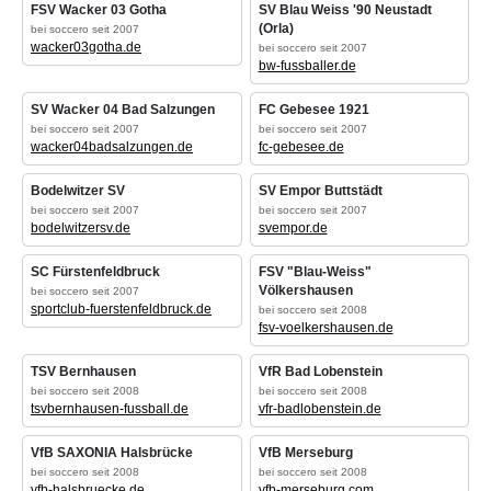
FSV Wacker 03 Gotha
SV Blau Weiss '90 Neustadt
(Orla)
bei soccero seit 2007
wacker03gotha.de
bei soccero seit 2007
bw-fussballer.de
SV Wacker 04 Bad Salzungen
FC Gebesee 1921
bei soccero seit 2007
bei soccero seit 2007
wacker04badsalzungen.de
fc-gebesee.de
Bodelwitzer SV
SV Empor Buttstädt
bei soccero seit 2007
bei soccero seit 2007
bodelwitzersv.de
svempor.de
SC Fürstenfeldbruck
FSV "Blau-Weiss"
Völkershausen
bei soccero seit 2007
sportclub-fuerstenfeldbruck.de
bei soccero seit 2008
fsv-voelkershausen.de
TSV Bernhausen
VfR Bad Lobenstein
bei soccero seit 2008
bei soccero seit 2008
tsvbernhausen-fussball.de
vfr-badlobenstein.de
VfB SAXONIA Halsbrücke
VfB Merseburg
bei soccero seit 2008
bei soccero seit 2008
vfb-halsbruecke.de
vfb-merseburg.com