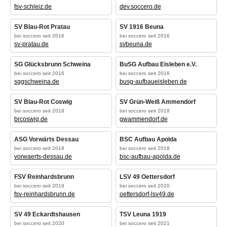
fsv-schleiz.de
dev.soccero.de
SV Blau-Rot Pratau
SV 1916 Beuna
bei soccero seit 2016
bei soccero seit 2016
sv-pratau.de
svbeuna.de
SG Glücksbrunn Schweina
BuSG Aufbau Eisleben e.V.
bei soccero seit 2016
bei soccero seit 2016
sggschweina.de
busg-aufbaueisleben.de
SV Blau-Rot Coswig
SV Grün-Weiß Ammendorf
bei soccero seit 2018
bei soccero seit 2018
brcoswig.de
gwammendorf.de
ASG Vorwärts Dessau
BSC Aufbau Apolda
bei soccero seit 2018
bei soccero seit 2018
vorwaerts-dessau.de
bsc-aufbau-apolda.de
FSV Reinhardsbrunn
LSV 49 Oettersdorf
bei soccero seit 2019
bei soccero seit 2020
fsv-reinhardsbrunn.de
oettersdorf-lsv49.de
SV 49 Eckardtshausen
TSV Leuna 1919
bei soccero seit 2020
bei soccero seit 2021