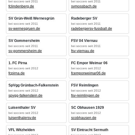
bei soccero seit 2011
bei soccero seit 2011
fclindenberg.de
svmossbach.de
SV Grün-Weiß Wernesgrün
Radeberger SV
bei soccero seit 2011
bei soccero seit 2011
sv-wernesgruen.de
radebergersv-fussball.de
SV Gommersheim
FSV 04 Viernau
bei soccero seit 2011
bei soccero seit 2011
sv-gommersheim.de
fsv-viernau.de
1. FC Pirna
FC Empor Weimar 06
bei soccero seit 2012
bei soccero seit 2012
fcpirna.de
fcemporweimar06.de
SpVgg Grünbach-Falkenstein
FSV Reimlingen
bei soccero seit 2012
bei soccero seit 2012
spvgg-falkenstein.de
fsv-reimlingen.de
Luisenthaler SV
SC Obhausen 1929
bei soccero seit 2012
bei soccero seit 2012
luisenthalersv.de
scobhausen.de
VFL Witzhelden
SV Eintracht Sermuth