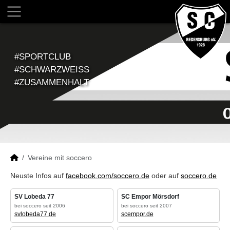
#SPORTCLUB
#SCHWARZWEISS
#ZUSAMMENHALT
Vereine mit soccero
Neuste Infos auf
facebook.com/soccero.de
oder auf
soccero.de
SV Lobeda 77
SC Empor Mörsdorf
bei soccero seit 2006
bei soccero seit 2007
svlobeda77.de
scempor.de