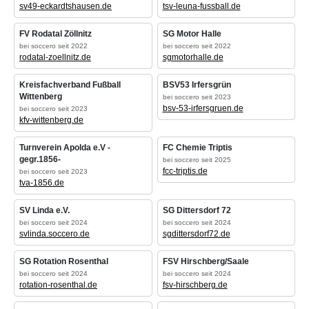
sv49-eckardtshausen.de
tsv-leuna-fussball.de
FV Rodatal Zöllnitz
SG Motor Halle
bei soccero seit 2022
bei soccero seit 2022
rodatal-zoellnitz.de
sgmotorhalle.de
Kreisfachverband Fußball
BSV53 Irfersgrün
Wittenberg
bei soccero seit 2023
bsv-53-irfersgruen.de
bei soccero seit 2023
kfv-wittenberg.de
Turnverein Apolda e.V -
FC Chemie Triptis
gegr.1856-
bei soccero seit 2025
fcc-triptis.de
bei soccero seit 2023
tva-1856.de
SV Linda e.V.
SG Dittersdorf 72
bei soccero seit 2024
bei soccero seit 2024
svlinda.soccero.de
sgdittersdorf72.de
SG Rotation Rosenthal
FSV Hirschberg/Saale
bei soccero seit 2024
bei soccero seit 2024
rotation-rosenthal.de
fsv-hirschberg.de