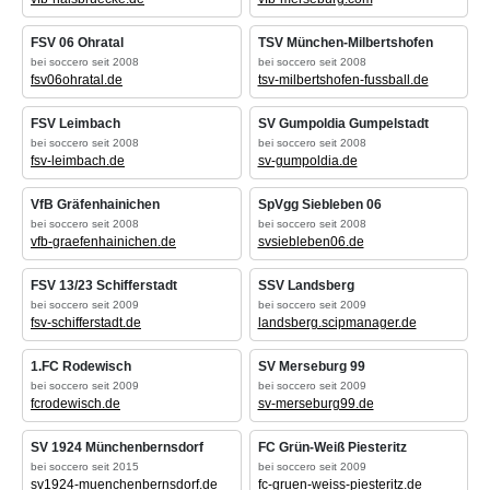
FSV 06 Ohratal
TSV München-Milbertshofen
bei soccero seit 2008
bei soccero seit 2008
fsv06ohratal.de
tsv-milbertshofen-fussball.de
FSV Leimbach
SV Gumpoldia Gumpelstadt
bei soccero seit 2008
bei soccero seit 2008
fsv-leimbach.de
sv-gumpoldia.de
VfB Gräfenhainichen
SpVgg Siebleben 06
bei soccero seit 2008
bei soccero seit 2008
vfb-graefenhainichen.de
svsiebleben06.de
FSV 13/23 Schifferstadt
SSV Landsberg
bei soccero seit 2009
bei soccero seit 2009
fsv-schifferstadt.de
landsberg.scipmanager.de
1.FC Rodewisch
SV Merseburg 99
bei soccero seit 2009
bei soccero seit 2009
fcrodewisch.de
sv-merseburg99.de
SV 1924 Münchenbernsdorf
FC Grün-Weiß Piesteritz
bei soccero seit 2015
bei soccero seit 2009
sv1924-muenchenbernsdorf.de
fc-gruen-weiss-piesteritz.de