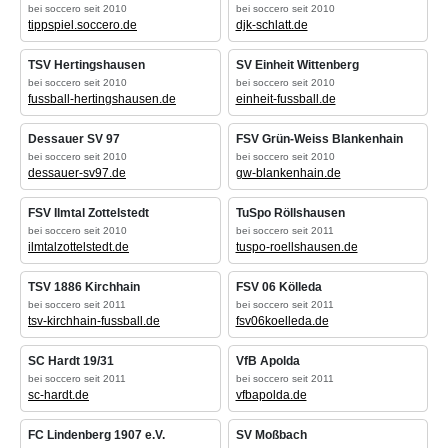
bei soccero seit 2010
bei soccero seit 2010
tippspiel.soccero.de
djk-schlatt.de
TSV Hertingshausen
SV Einheit Wittenberg
bei soccero seit 2010
bei soccero seit 2010
fussball-hertingshausen.de
einheit-fussball.de
Dessauer SV 97
FSV Grün-Weiss Blankenhain
bei soccero seit 2010
bei soccero seit 2010
dessauer-sv97.de
gw-blankenhain.de
FSV Ilmtal Zottelstedt
TuSpo Röllshausen
bei soccero seit 2010
bei soccero seit 2011
ilmtalzottelstedt.de
tuspo-roellshausen.de
TSV 1886 Kirchhain
FSV 06 Kölleda
bei soccero seit 2011
bei soccero seit 2011
tsv-kirchhain-fussball.de
fsv06koelleda.de
SC Hardt 19/31
VfB Apolda
bei soccero seit 2011
bei soccero seit 2011
sc-hardt.de
vfbapolda.de
FC Lindenberg 1907 e.V.
SV Moßbach