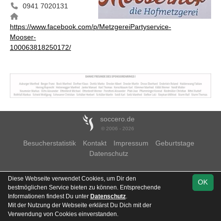
0941 7020131
https://www.facebook.com/p/MetzgereiPartyservice-
Mooser-
100063818250172/
soccero.de
© 2006 - 2026
Besucherstatistik
Kontakt
Impressum
Geburtstage
Datenschutz
Diese Webseite verwendet Cookies, um Dir den
OK
bestmöglichen Service bieten zu können. Entsprechende
Informationen findest Du unter
Datenschutz
.
Mit der Nutzung der Webseite erklärst Du Dich mit der
Verwendung von Cookies einverstanden.