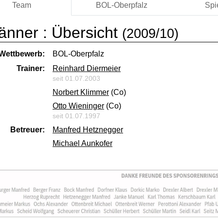
Team
BOL-Oberpfalz
Spi
änner :
Übersicht
(2009/10)
Wettbewerb:
BOL-Oberpfalz
Trainer:
Reinhard Diermeier
seit 01.07.2003
Norbert Klimmer
(Co)
Otto Wieninger
(Co)
seit 01.07.1997
Betreuer:
Manfred Hetznegger
Michael Aunkofer