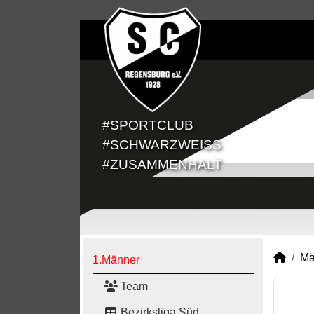
#SPORTCLUB
#SCHWARZWEISS
#ZUSAMMENHALT
Mä
1.Männer
Team
Bezirksliga Süd