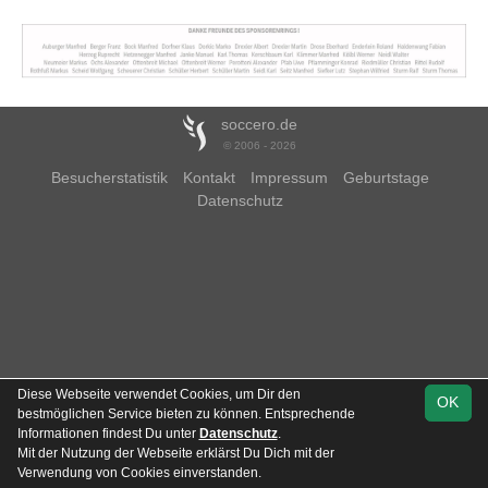
soccero.de
© 2006 - 2026
Besucherstatistik
Kontakt
Impressum
Geburtstage
Datenschutz
Diese Webseite verwendet Cookies, um Dir den
OK
bestmöglichen Service bieten zu können. Entsprechende
Informationen findest Du unter
Datenschutz
.
Mit der Nutzung der Webseite erklärst Du Dich mit der
Team
Kreisklasse
Spielplan
Statistik
Verwendung von Cookies einverstanden.
Gruppe 2