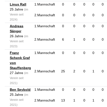
Linus Rall
1.Mannschaft
0
0
0
0
0
25 Jahre
(im
Verein seit
2.Mannschaft
0
0
0
0
0
2024)
Andreas
1.Mannschaft
0
0
0
0
0
Sänger
26 Jahre
(im
2.Mannschaft
6
1
0
0
0
Verein seit
2023)
Franz
1.Mannschaft
0
0
0
0
0
Schenk Graf
von
Stauffenberg
2.Mannschaft
25
2
0
1
0
27 Jahre
(im
Verein seit
2021)
Ben Seybold
1.Mannschaft
0
0
0
0
0
25 Jahre
(im
Verein seit
2.Mannschaft
13
1
0
1
0
2021)