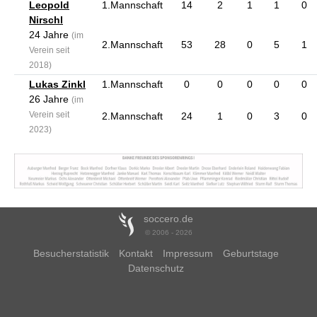
Leopold
1.Mannschaft
14
2
1
1
0
Nirschl
24 Jahre
(im
2.Mannschaft
53
28
0
5
1
Verein seit
2018)
Lukas Zinkl
1.Mannschaft
0
0
0
0
0
26 Jahre
(im
Verein seit
2.Mannschaft
24
1
0
3
0
2023)
soccero.de
© 2006 - 2026
Besucherstatistik
Kontakt
Impressum
Geburtstage
Datenschutz