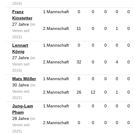
2024)
Franz
1.Mannschaft
0
0
0
0
0
Kinstetter
27 Jahre
(im
2.Mannschaft
11
0
0
1
0
Verein seit
2022)
Lennart
1.Mannschaft
0
0
0
0
0
König
27 Jahre
(im
2.Mannschaft
32
0
0
4
0
Verein seit
2019)
Mats Möller
1.Mannschaft
0
0
0
0
0
30 Jahre
(im
Verein seit
2.Mannschaft
26
12
0
1
0
2022)
Jung-Lam
1.Mannschaft
0
0
0
0
0
Pham
28 Jahre
(im
2.Mannschaft
0
0
0
0
0
Verein seit
2025)