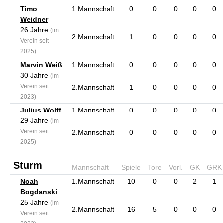
Timo
1.Mannschaft
0
0
0
0
0
Weidner
26 Jahre
(im
2.Mannschaft
1
0
0
0
0
Verein seit
2025)
Marvin Weiß
1.Mannschaft
0
0
0
0
0
30 Jahre
(im
Verein seit
2.Mannschaft
1
0
0
0
0
2023)
Julius Wolff
1.Mannschaft
0
0
0
0
0
29 Jahre
(im
Verein seit
2.Mannschaft
0
0
0
0
0
2025)
Sturm
Mannschaft
Spiele
Tore
Vorl.
GK
GRK
Noah
1.Mannschaft
10
0
0
2
1
Bogdanski
25 Jahre
(im
2.Mannschaft
16
5
0
0
0
Verein seit