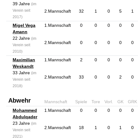
39 Jahre
(im
Verein seit
2.Mannschaft
32
1
0
5
1
2017)
Migel Vega
1.Mannschaft
0
0
0
0
0
Amann
22 Jahre
(im
2.Mannschaft
0
0
0
0
0
Verein seit
2010)
Maximilian
1.Mannschaft
2
0
0
0
0
Weskandt
33 Jahre
(im
2.Mannschaft
33
0
0
2
0
Verein seit
2018)
Abwehr
Mannschaft
Spiele
Tore
Vorl.
GK
GRK
Mohammed
1.Mannschaft
0
0
0
0
0
Abdulqader
23 Jahre
(im
2.Mannschaft
18
1
0
1
0
Verein seit
2021)