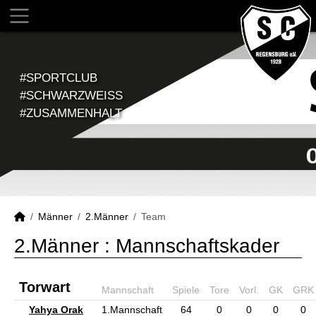
#SPORTCLUB
#SCHWARZWEISS
#ZUSAMMENHALT
Männer
2.Männer
Team
2.Männer :
Mannschaftskader
Torwart
Mannschaft
Spiele
Tore
Vorl.
GK
GRK
Yahya Orak
1.Mannschaft
64
0
0
0
0