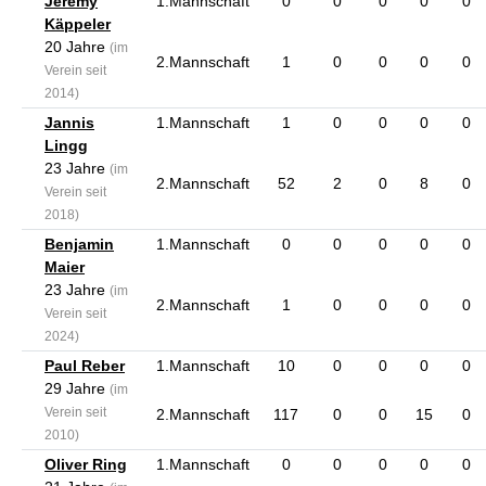
Jeremy
1.Mannschaft
0
0
0
0
0
Käppeler
20 Jahre
(im
2.Mannschaft
1
0
0
0
0
Verein seit
2014)
Jannis
1.Mannschaft
1
0
0
0
0
Lingg
23 Jahre
(im
2.Mannschaft
52
2
0
8
0
Verein seit
2018)
Benjamin
1.Mannschaft
0
0
0
0
0
Maier
23 Jahre
(im
2.Mannschaft
1
0
0
0
0
Verein seit
2024)
Paul Reber
1.Mannschaft
10
0
0
0
0
29 Jahre
(im
Verein seit
2.Mannschaft
117
0
0
15
0
2010)
Oliver Ring
1.Mannschaft
0
0
0
0
0