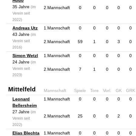
Hodo
35 Jahre
(im
2.Mannschaft
0
0
0
0
0
Verein seit
2022)
Andreas Utz
1.Mannschaft
0
0
0
0
0
43 Jahre
(im
Verein seit
2.Mannschaft
59
1
0
3
0
2016)
Simon Wetzl
1.Mannschaft
0
0
0
0
0
24 Jahre
(im
Verein seit
2.Mannschaft
7
1
0
0
0
2023)
Mittelfeld
Mannschaft
Spiele
Tore
Vorl.
GK
GRK
Leonard
1.Mannschaft
0
0
0
0
0
Bellersheim
27 Jahre
(im
2.Mannschaft
25
0
0
2
0
Verein seit
2022)
Elias Blechta
1.Mannschaft
0
0
0
0
0