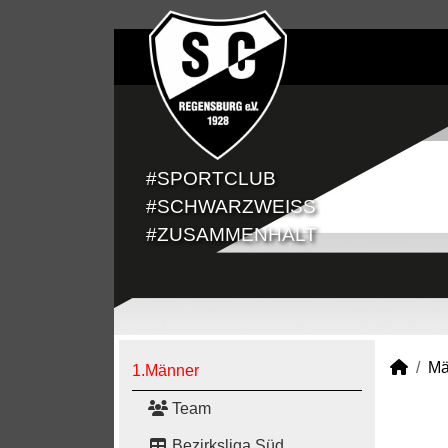
#SPORTCLUB
#SCHWARZWEISS
#ZUSAMMENHALT
Mä
1.Männer
Team
Bezirksliga Süd