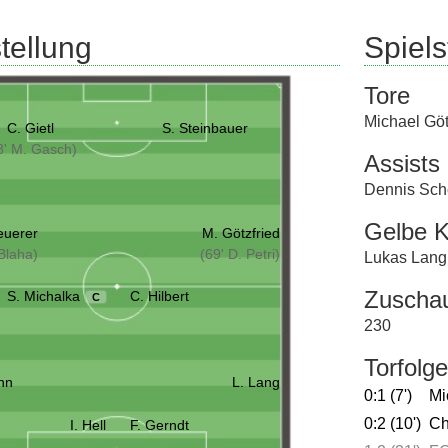
tellung
Spielst
Tore
Michael Göt
C. Gietl
S. Steinbauer
8' M. Gasch)
Assists
Dennis Sch
Gelbe K
euerer
M. Götzfried
 Blaha)
(69' D. Petri)
Lukas Lang
Zuscha
S. Michalka
C. Hilbert
C
230
Torfolge
nn
L. Lang
0:1 (7')
Mi
0:2 (10')
Ch
I. Hell
F. Gerndt