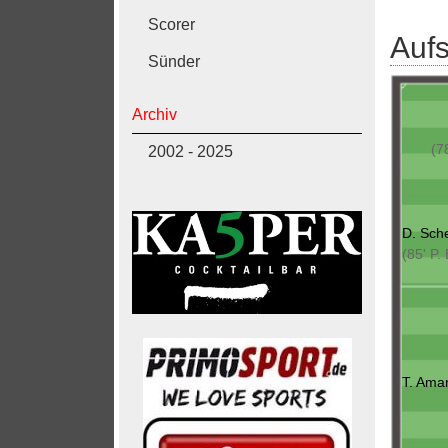
Scorer
Aufs
Sünder
Archiv
(7
2002 - 2025
D. Sch
(85' P.
T. Ama