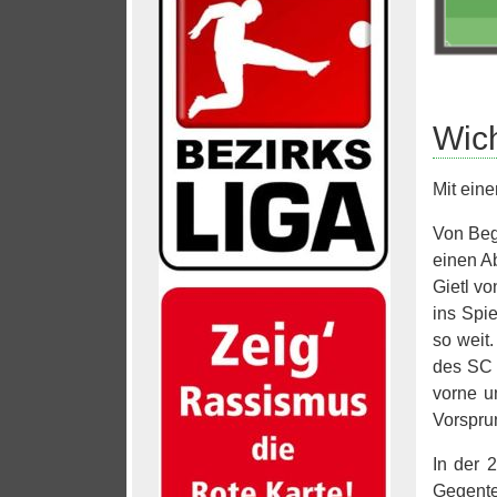
Wich
Mit ein
Von Beg
einen A
Gietl v
ins Spi
so weit
des SC 
vorne u
Vorsprun
In der 
Gegente