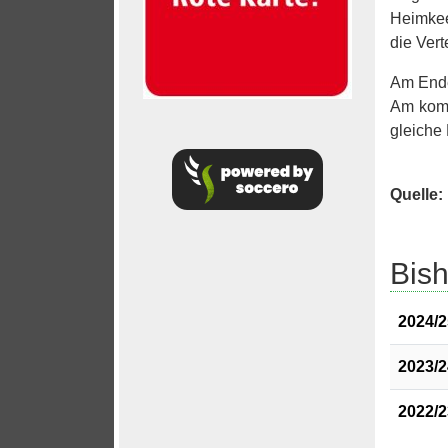
Heimkee
die Vert
Am Ende
Am komm
gleiche 
Quelle:
Bish
2024/2
2023/2
2022/2