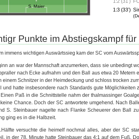
1:2 (31')
FC
S. Maier
1:3 (33')
Si
(D
tigr Punkte im Abstiegskampf fü
em immens wichtigen Auswärtssieg kam der SC vom Auswärtssp
inn an war der Mannschaft anzumerken, dass sie unbedingt wollt
bpraller nach Ecke aufnahm und den Ball aus etwa 20 Metern ein
on einem Schnitzer in der Heimdeckung und schloss trocken zum 
el und hatte insbesondere nach Standards gute Möglichkeiten 
. Einen Paß in die Schnittstelle nahm der thalmassinger Goalg
keine Chance. Doch der SC antwortete umgehend. Nach Ballero
nd S. Steinbauer nagelte nach Flanke Scheuerer den Ball zum
g ging es in die Halbzeit.
2.Hälfte versuchte die heimelf nochmal alles, aber der SC stan
il, in der 78. Minute hatte Steinbauer das 4:1 auf dem Fuß. Do