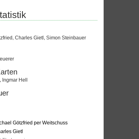
atistik
zfried
,
Charles Gietl
,
Simon Steinbauer
euerer
arten
,
Ingmar Hell
uer
chael Götzfried per Weitschuss
arles Gietl