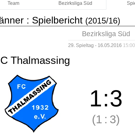
Team
Bezirksliga Süd
Spi
änner :
Spielbericht
(2015/16)
Bezirksliga Süd
29. Spieltag - 16.05.2016
15:00
C Thalmassing
1
:
3
(1
:
3)