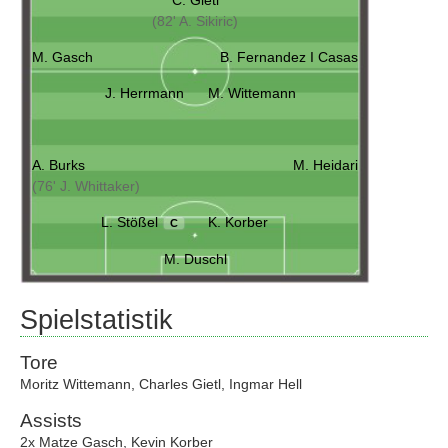
C. Gietl
(82' A. Sikiric)
M. Gasch
B. Fernandez I Casas
J. Herrmann
M. Wittemann
A. Burks
M. Heidari
(76' J. Whittaker)
L. Stößel
K. Korber
C
M. Duschl
Spielstatistik
Tore
Moritz Wittemann
,
Charles Gietl
,
Ingmar Hell
Assists
2x Matze Gasch
,
Kevin Korber