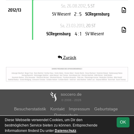
So, 26.08.2012
, 5.ST
2012/13
2 : 5
SV Wiesent
SCRegensburg
Sa, 23.03.2013
, 20.ST
4 : 1
SCRegensburg
SV Wiesent
Zurück
soccero.de
© 2006 - 2026
Besucherstatistik
Kontakt
Impressum
Geburtstage
Datenschutz
Diese Webseite verwendet Cookies, um Dir den
OK
bestmöglichen Service bieten zu können. Entsprechende
Informationen findest Du unter
Datenschutz
.