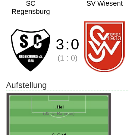
SC
SV Wiesent
Regensburg
3
:
0
(1
:
0)
Aufstellung
I. Hell
(83' D. Rahman)