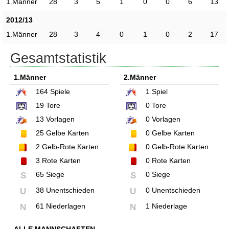
1.Männer
28
3
5
1
0
0
6
13
2012/13
1.Männer
28
3
4
0
1
0
2
17
Gesamtstatistik
1.Männer
2.Männer
164
Spiele
1
Spiel
19
Tore
0
Tore
13
Vorlagen
0
Vorlagen
25
Gelbe Karten
0
Gelbe Karten
2
Gelb-Rote Karten
0
Gelb-Rote Karten
3
Rote Karten
0
Rote Karten
65 Siege
0 Siege
S
S
38 Unentschieden
0 Unentschieden
U
U
61 Niederlagen
1 Niederlage
N
N