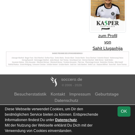
zum Profil
von
Sahit Llugaxhija
soccero.de
© 2006 - 2026
Besucherstatistik
Kontakt
Impressum
Geburtstage
Datenschutz
Diese Webseite verwendet Cookies, um Dir den
OK
bestmöglichen Service bieten zu können. Entsprechende
Informationen findest Du unter
Datenschutz
.
Mit der Nutzung der Webseite erklärst Du Dich mit der
Verwendung von Cookies einverstanden.