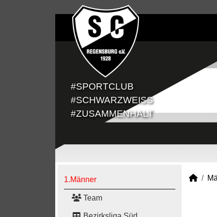
#SPORTCLUB
#SCHWARZWEISS
#ZUSAMMENHALT
Mä
1.Männer
Team
Bezirksliga Süd