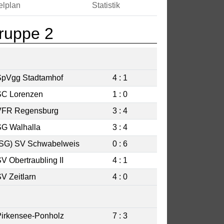
elplan
Statistik
Gruppe 2
SpVgg Stadtamhof
4 : 1
SC Lorenzen
1 : 0
VFR Regensburg
3 : 4
SG Walhalla
3 : 4
(SG) SV Schwabelweis
0 : 6
V Obertraubling II
4 : 1
V Zeitlarn
4 : 0
irkensee-Ponholz
7 : 3