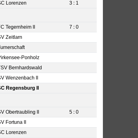
SC Lorenzen
3 : 1
C Tegernheim II
7 : 0
V Zeitlarn
urnerschaft
irkensee-Ponholz
TSV Bernhardswald
SV Wenzenbach II
SC Regensburg II
V Obertraubling II
5 : 0
V Fortuna II
SC Lorenzen