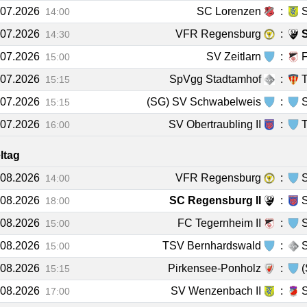
.07.2026
SC Lorenzen
:
14:00
.07.2026
VFR Regensburg
:
14:30
.07.2026
SV Zeitlarn
:
F
15:00
.07.2026
SpVgg Stadtamhof
:
T
15:15
.07.2026
(SG) SV Schwabelweis
:
S
15:15
.07.2026
SV Obertraubling II
:
16:00
eltag
.08.2026
VFR Regensburg
:
S
14:00
.08.2026
SC Regensburg II
:
S
18:00
.08.2026
FC Tegernheim II
:
S
15:00
.08.2026
TSV Bernhardswald
:
15:00
.08.2026
Pirkensee-Ponholz
:
15:15
.08.2026
SV Wenzenbach II
:
17:00