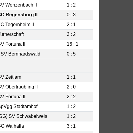
SV Wenzenbach II
1 : 2
SC Regensburg II
0 : 3
C Tegernheim II
2 : 1
urnerschaft
3 : 2
V Fortuna II
16 : 1
TSV Bernhardswald
0 : 5
V Zeitlarn
1 : 1
V Obertraubling II
2 : 0
V Fortuna II
2 : 2
SpVgg Stadtamhof
1 : 2
(SG) SV Schwabelweis
1 : 2
SG Walhalla
3 : 1