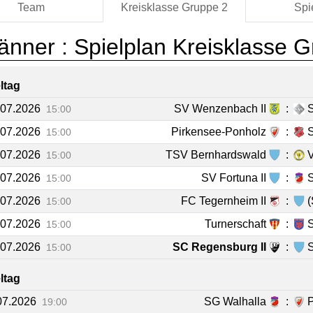
Team
Kreisklasse Gruppe 2
Spi
änner :
Spielplan Kreisklasse 
eltag
.07.2026
SV Wenzenbach II
:
15:00
.07.2026
Pirkensee-Ponholz
:
15:00
.07.2026
TSV Bernhardswald
:
15:00
.07.2026
SV Fortuna II
:
15:00
.07.2026
FC Tegernheim II
:
15:00
.07.2026
Turnerschaft
:
S
15:00
.07.2026
SC Regensburg II
:
S
15:00
eltag
.07.2026
SG Walhalla
:
P
19:00