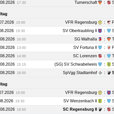
.08.2026
Turnerschaft
:
17:30
eltag
.07.2026
VFR Regensburg
:
F
19:00
.08.2026
SV Obertraubling II
:
S
19:30
.08.2026
SG Walhalla
:
T
16:00
.08.2026
SV Fortuna II
:
P
13:00
.08.2026
SC Lorenzen
:
14:00
.08.2026
(SG) SV Schwabelweis
:
15:15
.08.2026
SpVgg Stadtamhof
:
18:00
eltag
.07.2026
VFR Regensburg
:
S
19:00
.08.2026
SV Wenzenbach II
:
S
19:30
.08.2026
SC Regensburg II
:
18:00