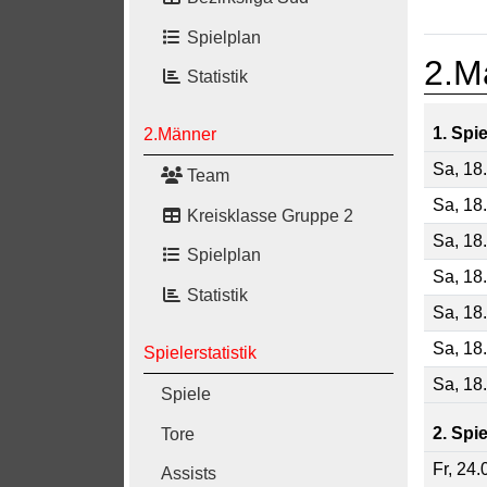
Spielplan
2.M
Statistik
1. Spi
2.Männer
Sa, 18
Team
Sa, 18
Kreisklasse Gruppe 2
Sa, 18
Spielplan
Sa, 18
Statistik
Sa, 18
Sa, 18
Spielerstatistik
Sa, 18
Spiele
2. Spi
Tore
Fr, 24
Assists