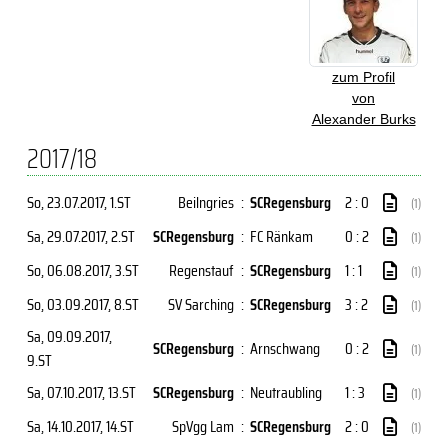
zum Profil
von
Alexander Burks
2017/18
So, 23.07.2017
, 1.ST
Beilngries
:
SCRegensburg
2 : 0
(1)
Sa, 29.07.2017
, 2.ST
SCRegensburg
:
FC Ränkam
0 : 2
(1)
So, 06.08.2017
, 3.ST
Regenstauf
:
SCRegensburg
1 : 1
(1)
So, 03.09.2017
, 8.ST
SV Sarching
:
SCRegensburg
3 : 2
(1)
Sa, 09.09.2017
,
SCRegensburg
:
Arnschwang
0 : 2
(1)
9.ST
Sa, 07.10.2017
, 13.ST
SCRegensburg
:
Neutraubling
1 : 3
(1)
Sa, 14.10.2017
, 14.ST
SpVgg Lam
:
SCRegensburg
2 : 0
(1)