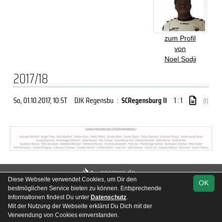
zum Profil
von
Noel Sodji
2017/18
So, 01.10.2017
, 10.ST
DJK Regensbu
:
SCRegensburg II
1 : 1
(1)
soccero.de
Diese Webseite verwendet Cookies, um Dir den
© 2006 - 2026
OK
bestmöglichen Service bieten zu können. Entsprechende
Besucherstatistik
Kontakt
Impressum
Geburtstage
Informationen findest Du unter
Datenschutz
.
Datenschutz
Mit der Nutzung der Webseite erklärst Du Dich mit der
Verwendung von Cookies einverstanden.