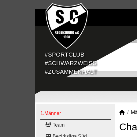
#SPORTCLUB
#SCHWARZWEISS
#ZUSAMMENHALT
Mä
1.Männer
Cha
Team
Bezirksliga Süd