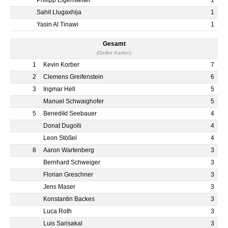
Philipp Eigenstetter
1
Sahit Llugaxhija
1
Yasin Al Tinawi
1
Gesamt
(Gelbe Karten)
1
Kevin Korber
7
2
Clemens Greifenstein
6
3
Ingmar Hell
5
Manuel Schwaighofer
5
5
Benedikt Seebauer
4
Donat Dugolli
4
Leon Stößel
4
8
Aaron Wartenberg
3
Bernhard Schweiger
3
Florian Greschner
3
Jens Maser
3
Konstantin Backes
3
Luca Roth
3
Luis Sarisakal
3