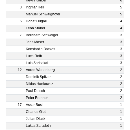
Kevin Korber
6
3
Ingmar Hell
5
Manuel Schwaighofer
5
5
Donat Dugolli
4
Leon Stößel
4
7
Bernhard Schweiger
3
Jens Maser
3
Konstantin Backes
3
Luca Roth
3
Luis Sarisakal
3
12
Aaron Wartenberg
2
Dominik Spitzer
2
Niklas Hankowitz
2
Paul Detsch
2
Peter Brenner
2
17
Assur Busl
1
Charles Gietl
1
Julian Dlask
1
Lukas Saradeth
1