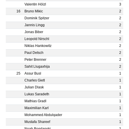
Valentin Hölzl
3
16
Bruno Mikic
2
Dominik Spitzer
2
Jannis Lingg
2
Jonas Biber
2
Leopold Nirschl
2
Niklas Hankowitz
2
Paul Detsch
2
Peter Brenner
2
Sahit Llugaxhija
2
25
Assur Busl
1
Charles Gietl
1
Julian Dlask
1
Lukas Saradeth
1
Mathias Gradl
1
Maximilian Karl
1
Mohammed Abdulqader
1
Mustafa Shareef
1
Noah Bogdanski
1