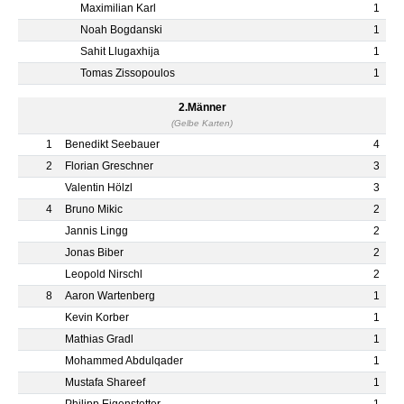
Maximilian Karl
1
Noah Bogdanski
1
Sahit Llugaxhija
1
Tomas Zissopoulos
1
2.Männer
(Gelbe Karten)
1
Benedikt Seebauer
4
2
Florian Greschner
3
Valentin Hölzl
3
4
Bruno Mikic
2
Jannis Lingg
2
Jonas Biber
2
Leopold Nirschl
2
8
Aaron Wartenberg
1
Kevin Korber
1
Mathias Gradl
1
Mohammed Abdulqader
1
Mustafa Shareef
1