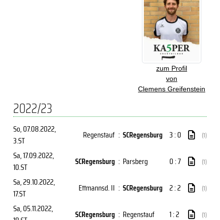
zum Profil
von
Clemens Greifenstein
2022/23
So, 07.08.2022
,
Regenstauf
:
SCRegensburg
3 : 0
(1)
3.ST
Sa, 17.09.2022
,
SCRegensburg
:
Parsberg
0 : 7
(1)
10.ST
Sa, 29.10.2022
,
Ettmannsd. II
:
SCRegensburg
2 : 2
(1)
17.ST
Sa, 05.11.2022
,
SCRegensburg
:
Regenstauf
1 : 2
(1)