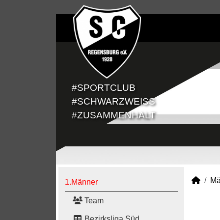
#SPORTCLUB
#SCHWARZWEISS
#ZUSAMMENHALT
Mä
1.Männer
Team
Bezirksliga Süd