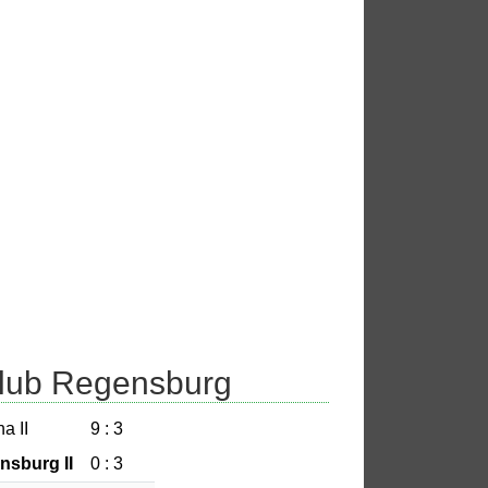
Club Regensburg
a II
9 : 3
sburg II
0 : 3