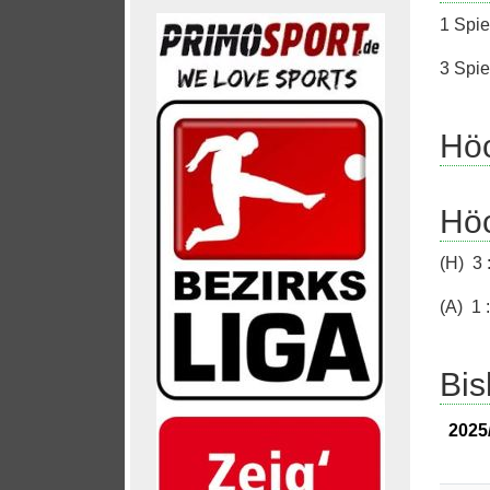
1 Spie
3 Spie
Höc
Höc
(H) 3 
(A) 1
Bis
2025