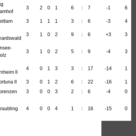
gg
3
2
0
1
6
:
7
-1
6
tamhof
itlarn
3
1
1
1
3
:
6
-3
4
3
1
0
2
9
:
6
+3
3
hardswald
ensee-
3
1
0
2
5
:
9
-4
3
olz
4
0
1
3
3
:
17
-14
1
nheim II
rtuna II
3
0
1
2
6
:
22
-16
1
orenzen
3
0
0
3
2
:
6
-4
0
raubling
4
0
0
4
1
:
16
-15
0