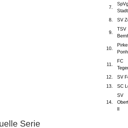
SpV
7.
Stad
8.
SV Ze
TSV
9.
Bern
Pirk
10.
Ponh
FC
11.
Teger
12.
SV Fo
13.
SC L
SV
14.
Obert
II
uelle Serie