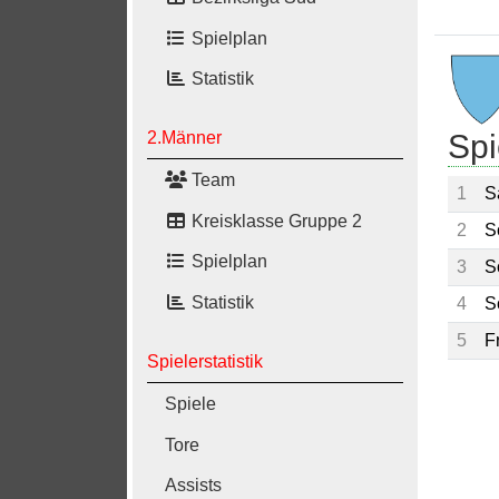
Spielplan
Statistik
Spi
2.Männer
Team
1
S
Kreisklasse Gruppe 2
2
S
Spielplan
3
S
Statistik
4
S
5
F
Spielerstatistik
Spiele
Tore
Assists