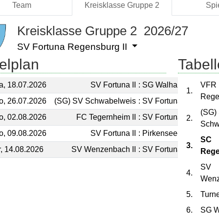
Team
Kreisklasse Gruppe 2
Spi
Kreisklasse Gruppe 2 2026/27
SV Fortuna Regensburg II
elplan
Tabell
a, 18.07.2026
SV Fortuna II
:
SG Walhalla
VFR
1.
Rege
o, 26.07.2026
(SG) SV Schwabelweis
:
SV Fortuna II
(SG)
o, 02.08.2026
FC Tegernheim II
:
SV Fortuna II
2.
Schw
o, 09.08.2026
SV Fortuna II
:
Pirkensee-Ponholz
SC
3.
r, 14.08.2026
SV Wenzenbach II
:
SV Fortuna II
Rege
SV
4.
Wenz
5.
Turne
6.
SG W