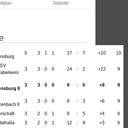
elplan
Statistik
e
3 : 4
5
3
1
1
17
:
7
+10
10
nsburg
16 : 1
 SV
2 : 2
3
3
0
0
24
:
2
+22
9
abelweis
3
3
0
0
9
:
0
+9
9
nsburg II
3
3
0
0
9
:
3
+6
9
enbach II
rschaft
3
2
0
1
9
:
5
+4
6
alhalla
3
2
0
1
12
:
9
+3
6