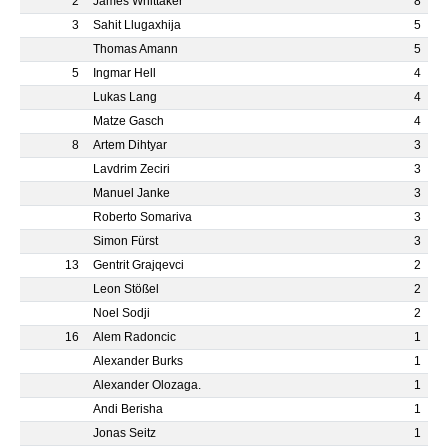
2
James Whittaker
8
3
Sahit Llugaxhija
5
Thomas Amann
5
5
Ingmar Hell
4
Lukas Lang
4
Matze Gasch
4
8
Artem Dihtyar
3
Lavdrim Zeciri
3
Manuel Janke
3
Roberto Somariva
3
Simon Fürst
3
13
Gentrit Grajqevci
2
Leon Stößel
2
Noel Sodji
2
16
Alem Radoncic
1
Alexander Burks
1
Alexander Olozaga.
1
Andi Berisha
1
Jonas Seitz
1