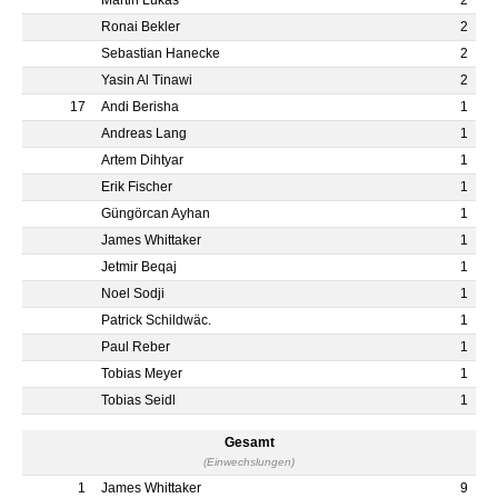
Martin Lukas
2
Ronai Bekler
2
Sebastian Hanecke
2
Yasin Al Tinawi
2
17
Andi Berisha
1
Andreas Lang
1
Artem Dihtyar
1
Erik Fischer
1
Güngörcan Ayhan
1
James Whittaker
1
Jetmir Beqaj
1
Noel Sodji
1
Patrick Schildwäc.
1
Paul Reber
1
Tobias Meyer
1
Tobias Seidl
1
Gesamt
(Einwechslungen)
1
James Whittaker
9