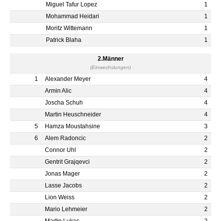
Miguel Tafur Lopez
1
Mohammad Heidari
1
Moritz Wittemann
1
Patrick Blaha
1
2.Männer
(Einwechslungen)
1
Alexander Meyer
4
Armin Alic
4
Joscha Schuh
4
Martin Heuschneider
4
5
Hamza Moustahsine
3
6
Alem Radoncic
2
Connor Uhl
2
Gentrit Grajqevci
2
Jonas Mager
2
Lasse Jacobs
2
Lion Weiss
2
Mario Lehmeier
2