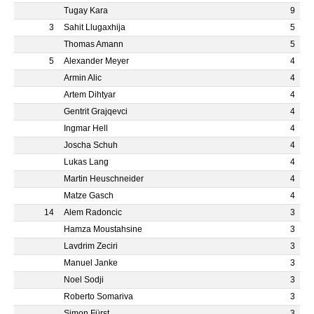
Tugay Kara
9
3
Sahit Llugaxhija
5
Thomas Amann
5
5
Alexander Meyer
4
Armin Alic
4
Artem Dihtyar
4
Gentrit Grajqevci
4
Ingmar Hell
4
Joscha Schuh
4
Lukas Lang
4
Martin Heuschneider
4
Matze Gasch
4
14
Alem Radoncic
3
Hamza Moustahsine
3
Lavdrim Zeciri
3
Manuel Janke
3
Noel Sodji
3
Roberto Somariva
3
Simon Fürst
3