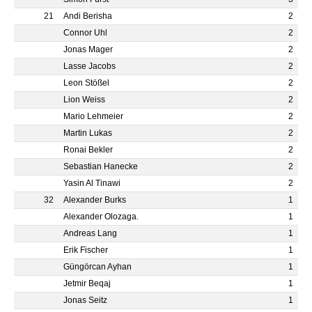
21
Andi Berisha
2
Connor Uhl
2
Jonas Mager
2
Lasse Jacobs
2
Leon Stößel
2
Lion Weiss
2
Mario Lehmeier
2
Martin Lukas
2
Ronai Bekler
2
Sebastian Hanecke
2
Yasin Al Tinawi
2
32
Alexander Burks
1
Alexander Olozaga.
1
Andreas Lang
1
Erik Fischer
1
Güngörcan Ayhan
1
Jetmir Beqaj
1
Jonas Seitz
1