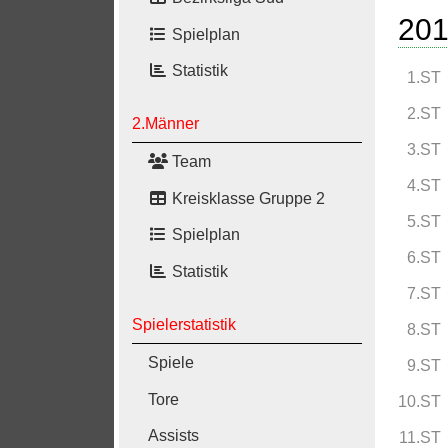
201
Spielplan
Statistik
1.ST
2.ST
2.Männer
3.ST
Team
4.ST
Kreisklasse Gruppe 2
5.ST
Spielplan
6.ST
Statistik
7.ST
Spielerstatistik
8.ST
Spiele
9.ST
Tore
10.ST
Assists
11.ST