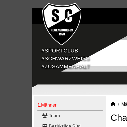
#SPORTCLUB
#SCHWARZWEISS
#ZUSAMMENHALT
Mä
1.Männer
Char
Team
Bezirksliga Süd