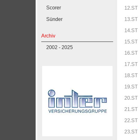
Scorer
12.ST
Sünder
13.ST
14.ST
Archiv
15.ST
2002 - 2025
16.ST
17.ST
18.ST
19.ST
20.ST
21.ST
22.ST
23.ST