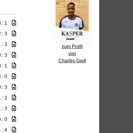
 : 1
 : 3
 : 3
zum Profil
von
 : 3
Charles Gietl
 : 1
 : 0
 : 3
 : 2
 : 3
 : 0
 : 4