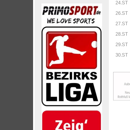
24.ST
26.ST
27.ST
28.ST
29.ST
30.ST