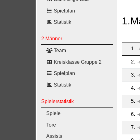
Spielplan
1.M
Statistik
2.Männer
1.
Team
2.
Kreisklasse Gruppe 2
Spielplan
3.
Statistik
4.
5.
Spielerstatistik
Spiele
6.
Tore
7.
Assists