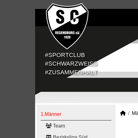
#SPORTCLUB
#SCHWARZWEISS
#ZUSAMMENHALT
Mä
1.Männer
Team
Bezirksliga Süd