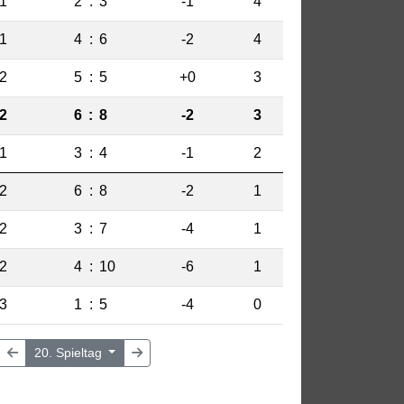
1
2
:
3
-1
4
1
4
:
6
-2
4
2
5
:
5
+0
3
2
6
:
8
-2
3
1
3
:
4
-1
2
2
6
:
8
-2
1
2
3
:
7
-4
1
2
4
:
10
-6
1
3
1
:
5
-4
0
20. Spieltag