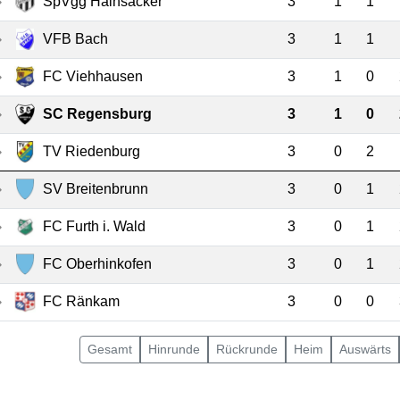
SpVgg Hainsacker
3
1
1
VFB Bach
3
1
1
FC Viehhausen
3
1
0
SC Regensburg
3
1
0
TV Riedenburg
3
0
2
SV Breitenbrunn
3
0
1
FC Furth i. Wald
3
0
1
FC Oberhinkofen
3
0
1
FC Ränkam
3
0
0
Gesamt
Hin
runde
Rück
runde
Heim
Auswärts