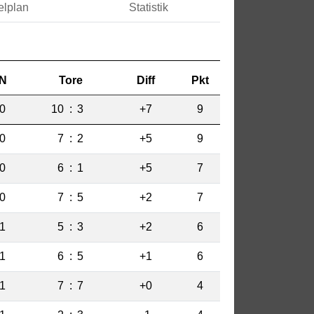
elplan
Statistik
N
Tore
Diff
Pkt
0
10
:
3
+7
9
0
7
:
2
+5
9
0
6
:
1
+5
7
0
7
:
5
+2
7
1
5
:
3
+2
6
1
6
:
5
+1
6
1
7
:
7
+0
4