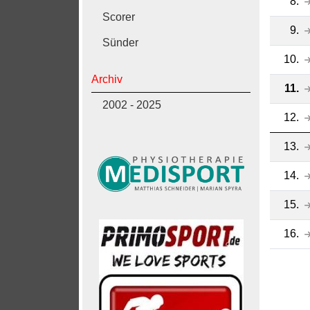
8.
Scorer
9.
Sünder
10.
Archiv
11.
2002 - 2025
12.
13.
14.
15.
16.